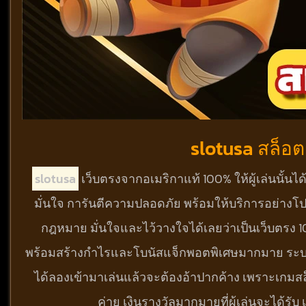
slotusa สล็อต
slotusa
เว็บตรงจากอเมริกาแท้ 100% ให้ผู้เล่นนั้นไ
มั่นใจ การันตีความปลอดภัย พร้อมให้บริการอย่างโ
กฎหมาย มั่นใจและไว้วางใจได้เลยว่าเป็นเว็บตรง 10
พร้อมสร้างกำไรและโบนัสแจ็กพอตพิเศษมากมาย ระบบฝา
ได้ลองเข้ามาเล่นแล้วจะต้องอ้าปากค้าง เพราะเกมสล
ค่าย เงินรางวัลมากมายที่ผู้เล่นจะได้ร