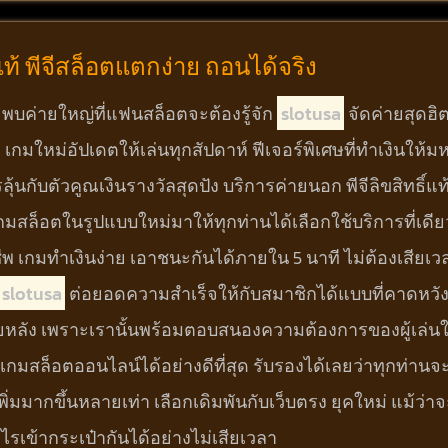
์แท้ พีจีสล็อตแตกง่าย ถอนได้จริง
พบค่ายใหญ่ที่แฟนสล็อตจะต้องรู้จัก
slotusa
จัดค่ายสุดฮิ
เกมใหม่อัปเดตให้เล่นทุกสัปดาห์ ฟีเจอร์พิเศษที่ทำเงินให
กับตัวคูณเงินรางวัลสุดปัง บริการค่ายนอก พีจีลิขสิทธิ์แท้ จ
มสล็อตในรูปแบบใหม่มาให้ทุกท่านได้เลือกใช้บริการที่เดียว
ีพ เกมทำเงินง่าย เอาชนะกันได้ภายใน 5 นาที ไม่ต้องเสียเว
slotusa
ต่อยอดความสำเร็จให้กับสมาชิกได้แบบที่คาดหวังไว้
ายหลัง เพราะเรานั้นพร้อมตอบสนองความต้องการของผู้เล่นใน
กมสล็อตออนไลน์ได้อย่างดีที่สุด รับรองได้เลยว่าทุกท่า
่มมากขึ้นหลายเท่า เลือกเดิมพันกับเว็บตรง ยุคใหม่ แม้ว่าจ
รเข้ากระเป๋ากันได้อย่างไม่เสียเวลา