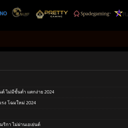
ต์ ไม่มีขั้นต่ำ แตกง่าย 2024
าแรง โฉมใหม่ 2024
ริกา ไม่ผ่านเอเย่นต์