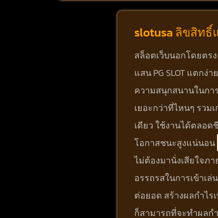
slotusa ลิขสิทธิ
สล็อตเว็บนอกโดยตรง 
แสน PG SLOT แตกง่าย 
ความสนุกสนานในการลุ้น
เยอะกว่าที่ไหนๆ รวมเก
เดียว ใช้งานได้ตลอดช
โอกาสชนะสูงแน่นอน
ไม่ต้องมานั่งเสียใจภ
อรรถรสในการเข้าเล่นเ
ต่อยอด สร้างผลกำไรเพิ
ก็สามารถที่จะทำผลกำไ