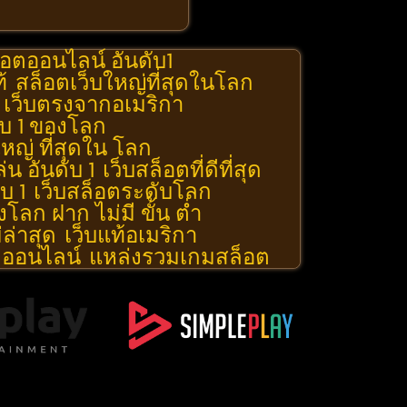
็อตออนไลน์ อันดับ1
้
สล็อตเว็บใหญ่ที่สุดในโลก
เว็บตรงจากอเมริกา
ับ 1 ของโลก
ใหญ่ ที่สุดใน โลก
่น อันดับ 1
เว็บสล็อตที่ดีที่สุด
บ 1
เว็บสล็อตระดับโลก
งโลก ฝาก ไม่มี ขั้น ต่ำ
ล่าสุด
เว็บแท้อเมริกา
ออนไลน์
แหล่งรวมเกมสล็อต