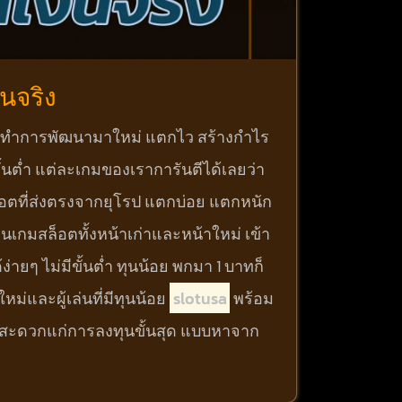
ินจริง
ด้ทำการพัฒนามาใหม่ แตกไว สร้างกำไร
้นต่ำ แต่ละเกมของเราการันตีได้เลยว่า
็อตที่ส่งตรงจากยุโรป แตกบ่อย แตกหนัก
่นเกมสล็อตทั้งหน้าเก่าและหน้าใหม่ เข้า
ายๆ ไม่มีขั้นต่ำ ทุนน้อย พกมา 1 บาทก็
ม่และผู้เล่นที่มีทุนน้อย
slotusa
พร้อม
ามสะดวกแก่การลงทุนขั้นสุด แบบหาจาก