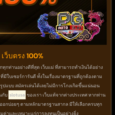
า เว็บตรง 100%
ุกท่านอย่างดีที่สุด เว็บแม่ ที่สามารถทำเงินได้อย่าง
 ที่มีใบเซอร์การันตี ทั้งในเรื่องมาตรฐานที่ถูกต้องตาม
กรูปแบบ สมัครเล่นได้เลยไม่มีการโกงเกิดขึ้นแน่นอน
นกับ
slotusa
ของเรา เว็บแท้จากต่างประเทศ หากท่าน
เต็มออกบ่อยๆ ตามหลักมาตรฐานสากล มีให้เลือกครบทุก
ุ้มค่าและเหมาะแก่การลงทุนเป็นอย่างยิ่ง