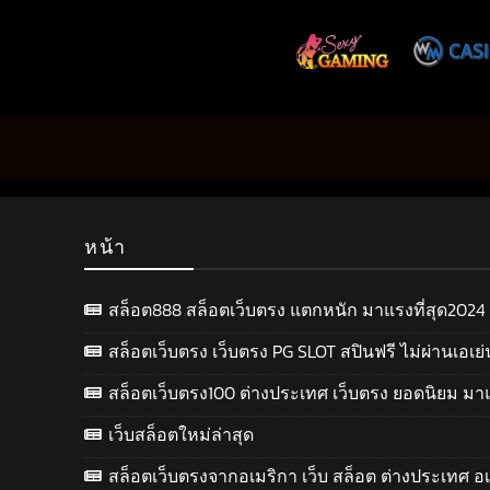
หน้า
สล็อต888 สล็อตเว็บตรง แตกหนัก มาแรงที่สุด2024
สล็อตเว็บตรง เว็บตรง PG SLOT สปินฟรี ไม่ผ่านเอเย่น
สล็อตเว็บตรง100 ต่างประเทศ เว็บตรง ยอดนิยม ม
เว็บสล็อตใหม่ล่าสุด
สล็อตเว็บตรงจากอเมริกา เว็บ สล็อต ต่างประเทศ อเม