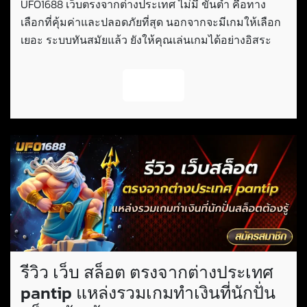
UFO1688 เว็บตรงจากต่างประเทศ ไม่มี ขั้นต่ำ คือทาง
เลือกที่คุ้มค่าและปลอดภัยที่สุด นอกจากจะมีเกมให้เลือก
เยอะ ระบบทันสมัยแล้ว ยังให้คุณเล่นเกมได้อย่างอิสระ
คลิก
รีวิว เว็บ สล็อต ตรงจากต่างประเทศ
pantip แหล่งรวมเกมทำเงินที่นักปั่น