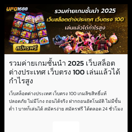
รวมค่ายเกมชั้นนำ 2025 เว็บสล็อต
ต่างประเทศ เว็บตรง 100 เล่นแล้วได้
กำไรสูง
เว็บสล็อตต่างประเทศ เว็บตรง 100 เกมลิขสิทธิ์แท้
ปลอดภัย ไม่มีโกง ถอนได้จริง ฝากถอนอัตโนมัติ ไม่มีขั้น
ต่ำ 1 บาทก็เล่นได้ สมัครง่าย สมัครฟรี ได้ตลอด 24 ชั่วโมง
คลิก