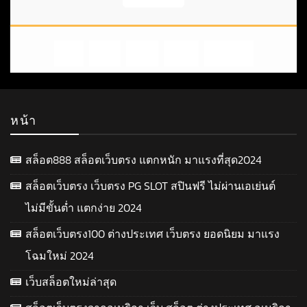
Posts
1
2
…
13
Next
pagination
หน้า
สล็อต888 สล็อตเว็บตรง แตกหนัก มาแรงที่สุด2024
สล็อตเว็บตรง เว็บตรง PG SLOT สปินฟรี ไม่ผ่านเอเย่นต์
ไม่มีขั้นต่ำ แตกง่าย 2024
สล็อตเว็บตรง100 ต่างประเทศ เว็บตรง ยอดนิยม มาแรง
โฉมใหม่ 2024
เว็บสล็อตใหม่ล่าสุด