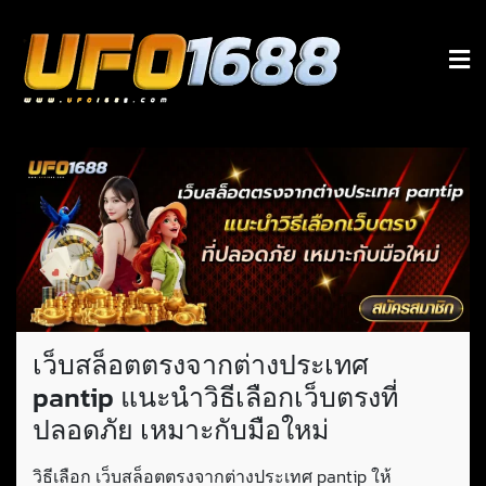
Skip
UFO168.VIP
to
content
สล็อตเว็บตรงจากอเมริกา เว็บตรง ต่างประเทศ ไม่ผ่านเอเย่นต์
100 เปอร์เซ็นท์
เว็บสล็อตตรงจากต่างประเทศ
pantip แนะนำวิธีเลือกเว็บตรงที่
ปลอดภัย เหมาะกับมือใหม่
วิธีเลือก เว็บสล็อตตรงจากต่างประเทศ pantip ให้