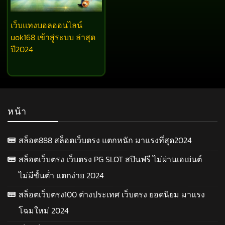
เว็บแทงบอลออนไลน์
uok168 เข้าสู่ระบบ ล่าสุด
ปี2024
หน้า
สล็อต888 สล็อตเว็บตรง แตกหนัก มาแรงที่สุด2024
สล็อตเว็บตรง เว็บตรง PG SLOT สปินฟรี ไม่ผ่านเอเย่นต์
ไม่มีขั้นต่ำ แตกง่าย 2024
สล็อตเว็บตรง100 ต่างประเทศ เว็บตรง ยอดนิยม มาแรง
โฉมใหม่ 2024