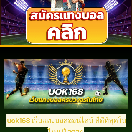
uok168 เว็บแทงบอลออนไลน์ ที่ดีที่สุดใน
ไทย ปี 2024