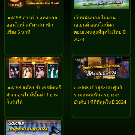
uok168 ทางเข้า แทงบอล
เว็บพนันบอล ไม่ผ่าน
ออนไลน์ สมัครสมาชิก
เอเย่นต์ ออนไลน์ผล
เพียง 5 นาที
ตอบแทนสูงที่สุดในไทย ปี
2024
uok168 สมัคร รับเครดิตฟรี
uok168 เข้าสู่ระบบ ศูนย์
ฝากถอนไม่มีขั้นต่ำ 1 บาท
รวมเกมพนันครบวงจร
ก็เล่นได้
อันดับ 1 ที่ดีที่สุดในปี 2024