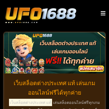
Skip
UFO168.VIP
to
content
สล็อตเว็บตรงจากอเมริกา เว็บตรง ต่างประเทศ ไม่ผ่านเอเย่นต์
100 เปอร์เซ็นท์
เว็บสล็อตต่างประเทศ แท้ เล่นเกม
ออนไลน์ฟรีได้ทุกค่าย
เว็บสล็อตต่างประเทศ แท้
เล่นสล็อตออนไลน์ฟรีทุกเกม