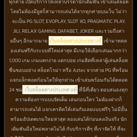
ทุกค่าย เปิดบริการให้เหล่าบรรดานักเดิมพัน เข้าเล่นสล็อต
โดยไม่ต้องมียูสก็สามารถเล่นได้จากทุกค่ายบนเว็บ ไม่ว่า
จะเป็น PG SLOT, EVOPLAY, SLOT XO, PRAGMATIC PLAY,
JILI, RELAX GAMING, DAFABET, JOKER และรวมถึงค่า
ยอื่นๆ อีกมากมาย
เว็บสล็อตต่างประเทศ แท้
เข้ามาทดล
องเล่นฟรีกับระบบที่ใหม่ล่าสุด มีเกมให้เลือกเล่นมากกว่า
1,000 เกม เกมแตกง่าย แตกบ่อย เกมฮิตที่เหล่าผู้เล่นสล็อต
ชื่นชอบอย่าง สล็อตโรม่า หรือ Aztec จากค่าย PG ที่พร้อม
แจกแจ็กพอตก้อนโตให้ทุกท่าน เข้าเล่นพร้อมกันได้ตลอด
24 ชม
เว็บสล็อตต่างประเทศ แท้
ที่นี่ที่เดียว ตอบสนองทุก
ความต้องการแบบจัดเต็ม เล่นก่อนใคร ไม่ต้องฝากก็
สามารถเล่นได้ แจกเครดิตให้เล่นกันเลยแบบฟรีๆ ไม่มีอั้น
พร้อมอัปเดตเกมใหม่ล่าสุด ลองเล่นได้ก่อนลงเงินจริง นัก
เดิมพันมือใหม่พลาดไม่ได้ กับบริการดีๆ ที่เราจัดให้ ที่จะ