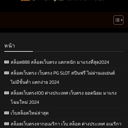
หน้า
สล็อต888 สล็อตเว็บตรง แตกหนัก มาแรงที่สุด2024
สล็อตเว็บตรง เว็บตรง PG SLOT สปินฟรี ไม่ผ่านเอเย่นต์
ไม่มีขั้นต่ำ แตกง่าย 2024
สล็อตเว็บตรง100 ต่างประเทศ เว็บตรง ยอดนิยม มาแรง
โฉมใหม่ 2024
เว็บสล็อตใหม่ล่าสุด
สล็อตเว็บตรงจากอเมริกา เว็บ สล็อต ต่างประเทศ อเมริกา