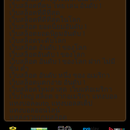
เว็บสล็อตที่คน ไทย เล่น อันดับ 1
เว็บสล็อตที่ดีที่สุด
เว็บสล็อตที่ดีที่สุดในโลก
เว็บสล็อต ยอดนิยมอันดับ 1
เว็บสล็อตยอดนิยมอันดับ 1
เว็บสล็อตระดับโลก
เว็บสล็อต อันดับ 1 ของโลก
เว็บสล็อตอันดับ 1 ของโลก
เว็บสล็อต อันดับ 1 ของโลก ฝาก ไม่มี
ขั้น ต่ำ
เว็บสล็อต อันดับ หนึ่ง ของ อเมริกา
เว็บสล็อตแตกง่าย อันดับ 1
เว็บสล็อตใหม่ล่าสุด
เว็บแท้อเมริกา
เว็บใหญ่ สล็อต จากอเมริกา
แทงบอล
แทงบอลauto
แทงบอลสเต็ป
แทงบอลออนไลน์
แหล่งรวมเกมสล็อต