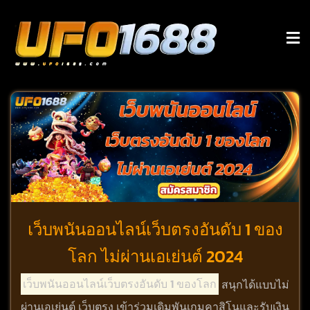
Skip
UFO168.VIP
to
content
สล็อตเว็บตรงจากอเมริกา เว็บตรง ต่างประเทศ ไม่ผ่านเอเย่นต์
100 เปอร์เซ็นท์
เว็บพนันออนไลน์เว็บตรงอันดับ 1 ของ
โลก ไม่ผ่านเอเย่นต์ 2024
เว็บพนันออนไลน์เว็บตรงอันดับ 1 ของโลก
สนุกได้แบบไม่
ผ่านเอเย่นต์ เว็บตรง เข้าร่วมเดิมพันเกมคาสิโนและรับเงิน