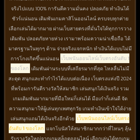
จริงไปแบบ 100% การันตีความมั่นคง ปลอดภัย ทำเงินได้
ชัวร์แน่นอน เดิมพันเกมคาสิโนออนไลน์ ครบจบทุกค่าย
เลือกเล่นได้มากมาย ผ่านเว็บสายตรงที่มั่นใจได้ทุกการวาง
เดิมพัน ปลอดภัยหายห่วง เรามาพร้อมความน่าเชื่อถือ ได้
มาตรฐานในทุกๆ ด้าน จ่ายจริงแจกหนัก ทำเงินได้แบบไม่มี
การโกงเกิดขึ้นแน่นอน
เว็บพนันออนไลน์เว็บตรงอันดับ 1
ของโลก
เดิมพันผ่านระบบที่เสถียรมากที่สุด ไหลลื่นไม่มี
สะดุด สนุกและทำกำไรได้แบบต่อเนื่อง เว็บตรงแห่งปี 2024
ที่พร้อมการันตีรางวัลให้สมาชิก เล่นสนุกได้เงินจริง รวม
เกมเดิมพันมากมายที่มือใหม่ก็เล่นได้ มือเก๋าก็เล่นดี จัด
ความสนุกมาให้ผู้เล่นทุกเพศทุกวัย เกมทำเงินเข้าใจได้ง่าย
เล่นสนุกแถมได้เงินจริงอีกด้วย
เว็บพนันออนไลน์เว็บตรง
อันดับ 1 ของโลก
แจกโบนัสให้สมาชิกมากกว่าที่ไหนๆ ลุ้น
รับรางวัลใหญ่จากเกมสล็อตออนไลน์ เลือกเล่นได้ทุกเกม