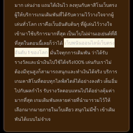
มาก เล่นง่าย แถมได้เงินไว ลงทุนกับคาสิโนเว็บตรง
ผู้ให้บริการเกมเดิมพันที่ได้รับความไว้วางใจจากผู้
เล่นทั่วโลก เราคือเว็บอันดับต้นๆ ที่ผู้เล่นไว้วางใจ
เข้ามาใช้บริการมากที่สุด เป็นเว็บไม่ผ่านเอเย่นต์ที่ดี
ที่สุดในตอนนี้เลยก็ว่าได้
เว็บพนันออนไลน์เว็บตรง
อันดับ 1 ของโลก
มั่นใจทุกการเดิมพัน ว่าได้รับ
รางวัลและนำเงินไปใช้ได้จริง100% เล่นกับเราไม่
ต้องมีทุนสูงก็สามารถสนุกและทำเงินได้จริง บริการ
เกมคาสิโนที่ตอบทุกไลฟ์สไตล์ได้อย่างลงตัว เต็มอิ่ม
ไปกับผลกำไร รับรางวัลตอบแทนไปได้อย่างคุ้มค่า
มากที่สุด เกมเดิมพันหลายค่ายที่นำมารวมไว้ให้
เลือกมากมายภายในเว็บเดียว สนุกไม่มีซ้ำ เข้าเดิม
พันได้แบบไม่จำเจ