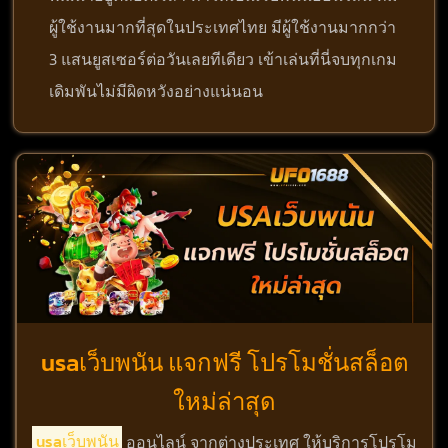
ผู้ใช้งานมากที่สุดในประเทศไทย มีผู้ใช้งานมากกว่า
3 แสนยูสเซอร์ต่อวันเลยทีเดียว เข้าเล่นที่นี่จบทุกเกม
เดิมพันไม่มีผิดหวังอย่างแน่นอน
usaเว็บพนัน แจกฟรี โปรโมชั่นสล็อต
ใหม่ล่าสุด
usaเว็บพนัน
ออนไลน์ จากต่างประเทศ ให้บริการโปรโม