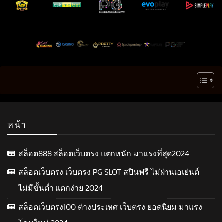
หน้า
สล็อต888 สล็อตเว็บตรง แตกหนัก มาแรงที่สุด2024
สล็อตเว็บตรง เว็บตรง PG SLOT สปินฟรี ไม่ผ่านเอเย่นต์
ไม่มีขั้นต่ำ แตกง่าย 2024
สล็อตเว็บตรง100 ต่างประเทศ เว็บตรง ยอดนิยม มาแรง