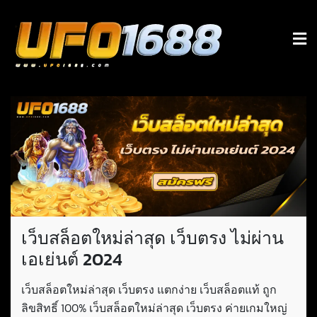
Skip
UFO168.VIP
to
content
สล็อตเว็บตรงจากอเมริกา เว็บตรง ต่างประเทศ ไม่ผ่านเอเย่นต์
100 เปอร์เซ็นท์
เว็บสล็อตใหม่ล่าสุด เว็บตรง ไม่ผ่าน
เอเย่นต์ 2024
เว็บสล็อตใหม่ล่าสุด เว็บตรง แตกง่าย เว็บสล็อตแท้ ถูก
ลิขสิทธิ์ 100% เว็บสล็อตใหม่ล่าสุด เว็บตรง ค่ายเกมใหญ่