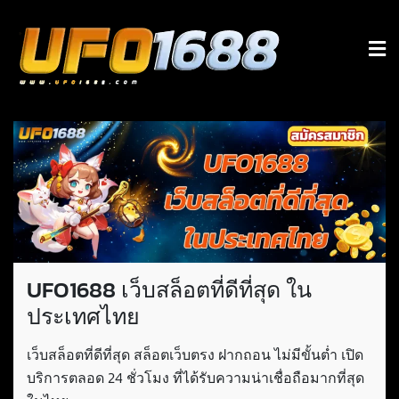
Skip
UFO168.VIP
to
content
สล็อตเว็บตรงจากอเมริกา เว็บตรง ต่างประเทศ ไม่ผ่านเอเย่นต์
100 เปอร์เซ็นท์
UFO1688 เว็บสล็อตที่ดีที่สุด ใน
ประเทศไทย
เว็บสล็อตที่ดีที่สุด สล็อตเว็บตรง ฝากถอน ไม่มีขั้นต่ำ เปิด
บริการตลอด 24 ชั่วโมง ที่ได้รับความน่าเชื่อถือมากที่สุด