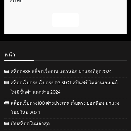
ในไทย
คลิก
หน้า
สล็อต888 สล็อตเว็บตรง แตกหนัก มาแรงที่สุด2024
สล็อตเว็บตรง เว็บตรง PG SLOT สปินฟรี ไม่ผ่านเอเย่นต์
ไม่มีขั้นต่ำ แตกง่าย 2024
สล็อตเว็บตรง100 ต่างประเทศ เว็บตรง ยอดนิยม มาแรง
โฉมใหม่ 2024
เว็บสล็อตใหม่ล่าสุด