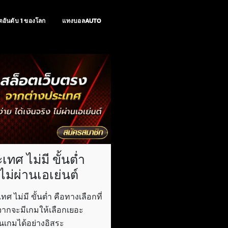
อตอันดับ 1 ของโลก
แทงบอลAUTO
ทศ ไม่มี ขั้นต่ำ
 ไม่ผ่านเอเย่นต์
 ไม่มี ขั้นต่ำ คือทางเลือกที่
จากจะมีเกมให้เลือกเยอะ
่นเกมได้อย่างอิสระ