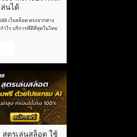
เล่นได้
1688 เว็บสล็อต ตรงจากต่าง
กำไร บริการที่ดีที่สุดในไทย
ก
สูตรเล่นสล็อต ใช้