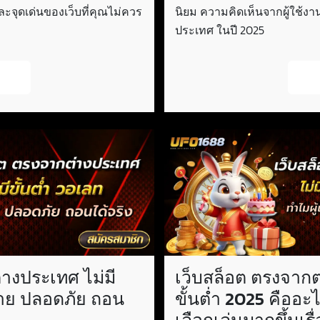
และจุดเด่นของเว็บที่คุณไม่ควร
นิยม ความคิดเห็นจากผู้ใช้งาน 
ประเทศ ในปี 2025
คลิ
่างประเทศ ไม่มี
เว็บสล็อต ตรงจากต
ง่าย ปลอดภัย ถอน
ขั้นต่ำ 2025 คืออะไ
เลือกเล่นมากขึ้นเรื