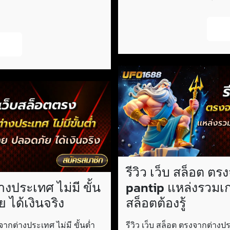
คลิ
รีวิว เว็บ สล็อต ต
งประเทศ ไม่มี ขั้น
pantip แหล่งรวมเกม
ย ได้เงินจริง
สล็อตต้องรู้
งจากต่างประเทศ ไม่มี ขั้นต่ำ
รีวิว เว็บ สล็อต ตรงจากต่างป