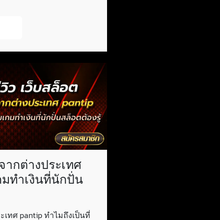
ก
รงจากต่างประเทศ
ทำเงินที่นักปั่น
ระเทศ pantip ทำไมถึงเป็นที่