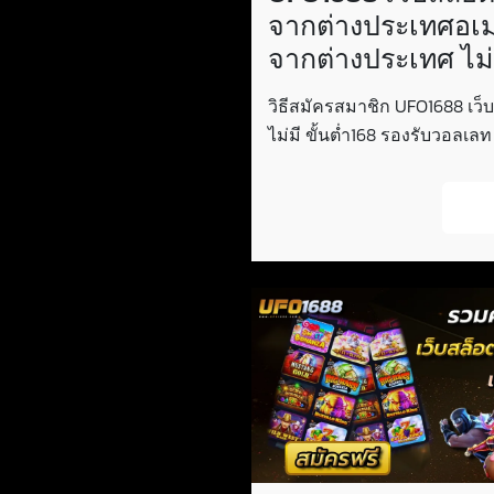
จากต่างประเทศอเมร
จากต่างประเทศ ไม่ม
วิธีสมัครสมาชิก UFO1688 เว
ไม่มี ขั้นต่ำ168 รองรับวอลเ
คลิก