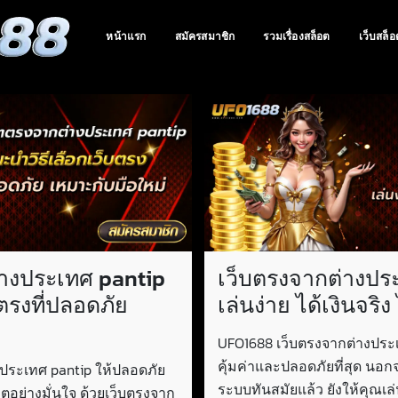
UFO168.VIP
หน้าแรก
สมัครสมาชิก
รวมเรื่องสล็อต
เว็บสล็
 ต่างประเทศ ไม่ผ่านเอเย่นต์ 100 เปอร์เซ็นท์
่างประเทศ pantip
เว็บตรงจากต่างประเ
ตรงที่ปลอดภัย
เล่นง่าย ได้เงินจริง
UFO1688 เว็บตรงจากต่างประเทศ
คุ้มค่าและปลอดภัยที่สุด นอก
างประเทศ pantip ให้ปลอดภัย
ระบบทันสมัยแล้ว ยังให้คุณเล
อตอย่างมั่นใจ ด้วยเว็บตรงจาก