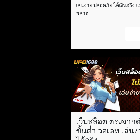
เล่นง่าย ปลอดภัย ได้เงินจริง 
พลาด
คลิก
เว็บสล็อต ตรงจากต
ขั้นต่ำ วอเลท เล่น
ได้จริง