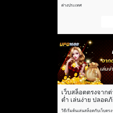
ต่างประเทศ
คลิก
เว็บสล็อตตรงจากต่า
ต่ำ เล่นง่าย ปลอดภั
วิธีเริ่มต้นเล่นสล็อตกับเว็บตร