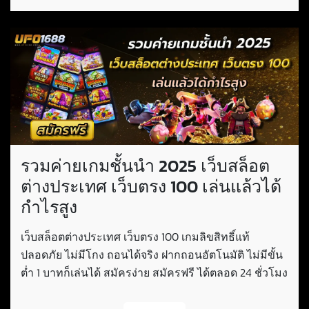
รวมค่ายเกมชั้นนำ 2025 เว็บสล็อต
ต่างประเทศ เว็บตรง 100 เล่นแล้วได้
กำไรสูง
เว็บสล็อตต่างประเทศ เว็บตรง 100 เกมลิขสิทธิ์แท้
ปลอดภัย ไม่มีโกง ถอนได้จริง ฝากถอนอัตโนมัติ ไม่มีขั้น
ต่ำ 1 บาทก็เล่นได้ สมัครง่าย สมัครฟรี ได้ตลอด 24 ชั่วโมง