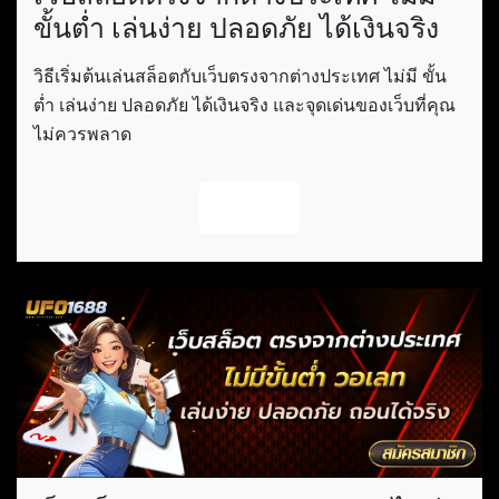
ขั้นต่ำ เล่นง่าย ปลอดภัย ได้เงินจริง
วิธีเริ่มต้นเล่นสล็อตกับเว็บตรงจากต่างประเทศ ไม่มี ขั้น
ต่ำ เล่นง่าย ปลอดภัย ได้เงินจริง และจุดเด่นของเว็บที่คุณ
ไม่ควรพลาด
คลิก