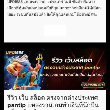
UFO1688 เว็บตรงจากต่างประเทศ ไม่มี ขั้นต่ำ คือทาง
เลือกที่คุ้มค่าและปลอดภัยที่สุด นอกจากจะมีเกมให้เลือก
เยอะ ระบบทันสมัยแล้ว ยังให้คุณเล่นเกมได้อย่างอิสระ
คลิก
รีวิว เว็บ สล็อต ตรงจากต่างประเทศ
pantip แหล่งรวมเกมทำเงินที่นักปั่น