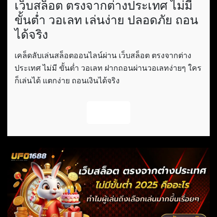
เว็บสล็อต ตรงจากต่างประเทศ ไม่มี
ขั้นต่ำ วอเลท เล่นง่าย ปลอดภัย ถอน
ได้จริง
เคล็ดลับเล่นสล็อตออนไลน์ผ่าน เว็บสล็อต ตรงจากต่าง
ประเทศ ไม่มี ขั้นต่ำ วอเลท ฝากถอนผ่านวอเลทง่ายๆ ใคร
ก็เล่นได้ แตกง่าย ถอนเงินได้จริง
คลิก