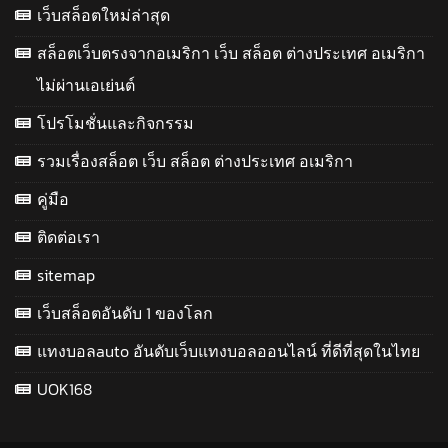
เว็บสล็อตใหม่ล่าสุด
สล็อตเว็บตรงจากอเมริกา เว็บ สล็อต ต่างประเทศ อเมริกา
ไม่ผ่านเอเย่นต์
โปรโมชั่นและกิจกรรม
รวมเรื่องสล็อต เว็บ สล็อต ต่างประเทศ อเมริกา
คู่มือ
ติดต่อเรา
sitemap
เว็บสล็อตอันดับ 1 ของโลก
แทงบอลauto อันดับเว็บแทงบอลออนไลน์ ที่ดีที่สุดในไทย
UOK168