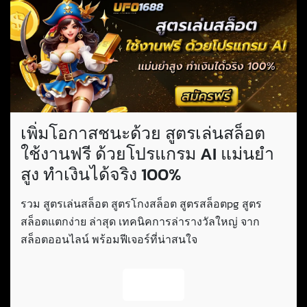
เพิ่มโอกาสชนะด้วย สูตรเล่นสล็อต
ใช้งานฟรี ด้วยโปรแกรม AI แม่นยำ
สูง ทำเงินได้จริง 100%
รวม สูตรเล่นสล็อต สูตรโกงสล็อต สูตรสล็อตpg สูตร
สล็อตแตกง่าย ล่าสุด เทคนิคการล่ารางวัลใหญ่ จาก
สล็อตออนไลน์ พร้อมฟีเจอร์ที่น่าสนใจ
คลิก