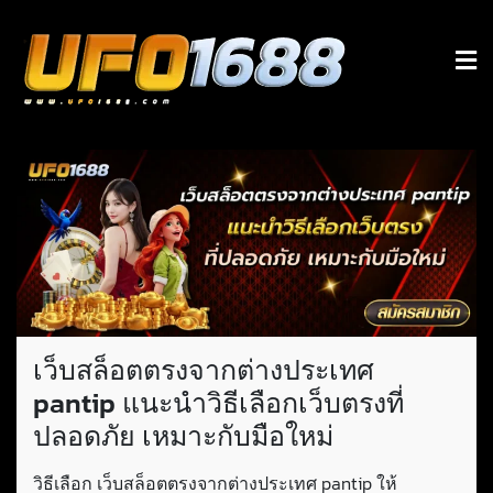
Skip
UFO168.VIP
to
content
สล็อตเว็บตรงจากอเมริกา เว็บตรง ต่างประเทศ ไม่ผ่านเอเย่นต์
100 เปอร์เซ็นท์
เว็บสล็อตตรงจากต่างประเทศ
pantip แนะนำวิธีเลือกเว็บตรงที่
ปลอดภัย เหมาะกับมือใหม่
วิธีเลือก เว็บสล็อตตรงจากต่างประเทศ pantip ให้