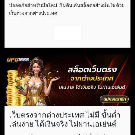
ปลอดภัยสำหรับมือใหม่ เริ่มต้นเล่นสล็อตอย่างมั่นใจ ด้วย
เว็บตรงจากต่างประเทศ
คลิก
เว็บตรงจากต่างประเทศ ไม่มี ขั้นต่ำ
เล่นง่าย ได้เงินจริง ไม่ผ่านเอเย่นต์