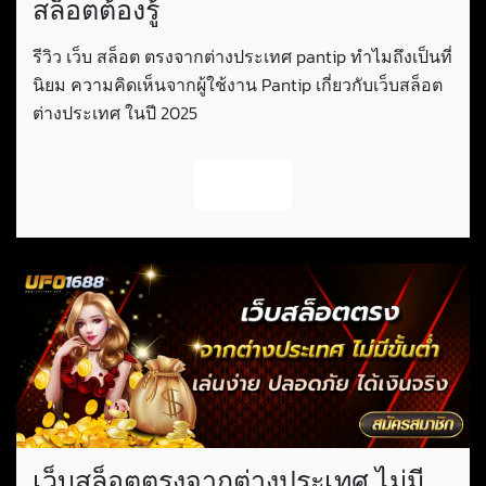
สล็อตต้องรู้
รีวิว เว็บ สล็อต ตรงจากต่างประเทศ pantip ทำไมถึงเป็นที่
นิยม ความคิดเห็นจากผู้ใช้งาน Pantip เกี่ยวกับเว็บสล็อต
ต่างประเทศ ในปี 2025
คลิก
เว็บสล็อตตรงจากต่างประเทศ ไม่มี