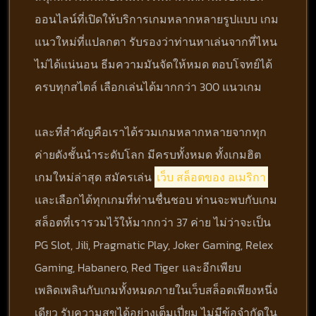
ออนไลน์ที่เปิดให้บริการเกมหลากหลายรูปแบบ เกม
แนวใหม่ที่แปลกตา รับรองว่าท่านหาเล่นจากที่ไหน
ไม่ได้แน่นอน ธีมความมันจัดให้หมด ตอบโจทย์ได้
ครบทุกสไตล์ เลือกเล่นได้มากกว่า 300 แนวเกม
และที่สำคัญคือเราได้รวมเกมหลากหลายจากทุก
ค่ายดังชั้นนำระดับโลก มีครบทั้งหมด ทั้งเกมฮิต
เกมใหม่ล่าสุด สมัครเล่น
เว็บ สล็อตของ อเมริกา
และเลือกได้ทุกเกมที่ท่านชื่นชอบ ท่านจะพบกับเกม
สล็อตที่เรารวมไว้ให้มากกว่า 37 ค่าย ไม่ว่าจะเป็น
PG Slot, Jili, Pragmatic Play, Joker Gaming, Relex
Gaming, Habanero, Red Tiger และอีกเพียบ
เพลิดเพลินกับเกมทั้งหมดภายในเว็บสล็อตเพียงหนึ่ง
เดียว รับความสุขได้อย่างเต็มเปี่ยม ไม่มีข้อจำกัดใน