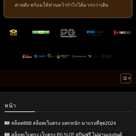
ค่ายดัง พร้อมให้ท่านคว้ากำไรได้มากกว่าเดิม
หน้า
สล็อต888 สล็อตเว็บตรง แตกหนัก มาแรงที่สุด2024
สล็อตเว็บตรง เว็บตรง PG SLOT สปินฟรี ไม่ผ่านเอเย่นต์