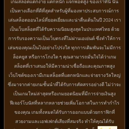
เกมสล็อตแตกง่าย แตกหนัก แจ็กพอตสูง ของเราที่นี่ นั้น
เป็นทางเลือกที่ดีที่สุดสำหรับผู้ที่มองหาประสบการณ์การ
เล่นสล็อตออนไลน์ที่ยอดเยี่ยมและน่าตื่นเต้นในปี 2024 เรา
เป็นเว็บสล็อตที่ได้รับความนิยมสูงสุดในประเทศไทย ด้วย
การรับรองความเป็นเว็บตรงที่ไม่ผ่านเอเย่นต์ ซึ่งทำให้การ
เล่นของคุณเป็นไปอย่างโปร่งใส ทุกการเดิมพันจะไม่มีการ
ล็อคยูส หรือการโกงใด ๆ คุณสามารถมั่นใจได้ว่าเกม
สล็อตที่เราเสนอให้มีความน่าเชื่อถือและคุณภาพสูง
เว็บไซต์ของเรามีเกมสล็อตที่แตกหนักและจ่ายรางวัลใหญ่
ซึ่งมาจากค่ายเกมชั้นนำที่ได้รับการคัดสรรอย่างดี ไม่ว่าจะ
เป็นเกมใหม่ล่าสุดหรือเกมยอดนิยมที่มีการจ่ายเงินสูง
ฟีเจอร์โบนัสที่หลากหลายช่วยเพิ่มโอกาสในการทำกำไร
ของคุณ เกมทั้งหมดได้รับการออกแบบด้วยกราฟิกที่
สวยงามและเอฟเฟกต์เสียงที่สมจริง ทำให้คุณได้รับ