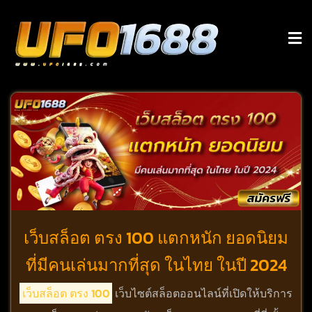
Skip
UFO168.VIP
to
content
สล็อตเว็บตรงจากอเมริกา เว็บตรง ต่างประเทศ ไม่ผ่านเอเย่นต์
100 เปอร์เซ็นท์
เว็บสล็อต ตรง 100 แตกหนัก ยอดนิยม
ที่มีคนเล่นมากที่สุด ในไทย ในปี 2024
เว็บสล็อต ตรง 100
เว็บไซต์สล็อตออนไลน์ที่เปิดให้บริการ