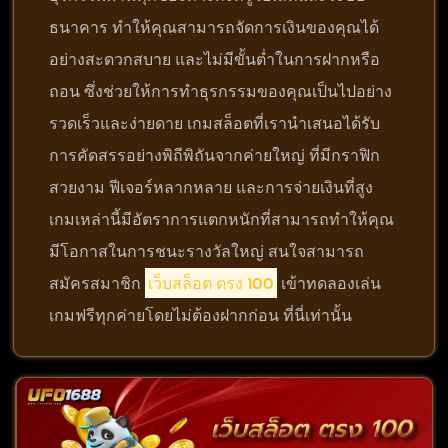
ธนาคาร ทำให้คุณสามารถจัดการเงินของคุณได้
อย่างสะดวกสบาย และไม่มีขั้นต่ำในการฝากหรือ
ถอน ซึ่งช่วยให้การทำธุรกรรมของคุณเป็นไปอย่าง
รวดเร็วและง่ายดาย เกมสล็อตที่เรานำเสนอได้รับ
การคัดสรรอย่างพิถีพิถันจากค่ายใหญ่ ที่มีกราฟิก
สวยงาม ฟีเจอร์หลากหลาย และการจ่ายเงินที่สูง
เกมเหล่านี้มีอัตราการแตกหนักที่สามารถทำให้คุณ
มีโอกาสในการชนะรางวัลใหญ่ สนใจสามารถ
สมัครสมาชิก
เว็บสล็อต ตรง 100
เข้าทดลองเล่น
เกมฟรีทุกค่ายโดยไม่ต้องฝากก่อน ที่นี่เท่านั้น