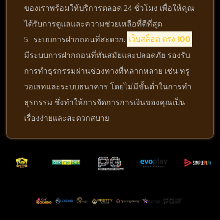
ของเราพร้อมให้บริการตลอด 24 ชั่วโมง เพื่อให้คุณ
ได้รับการดูแลและความช่วยเหลือที่ดีที่สุด
5.
ระบบการฝากถอนที่สะดวก
:
เว็บสล็อต ตรง 100
มีระบบการฝากถอนที่ทันสมัยและปลอดภัย รองรับ
การทำธุรกรรมผ่านช่องทางที่หลากหลาย เช่น ทรู
วอเลทและระบบธนาคาร โดยไม่มีขั้นต่ำในการทำ
ธุรกรรม ซึ่งทำให้การจัดการการเงินของคุณเป็น
เรื่องง่ายและสะดวกสบาย