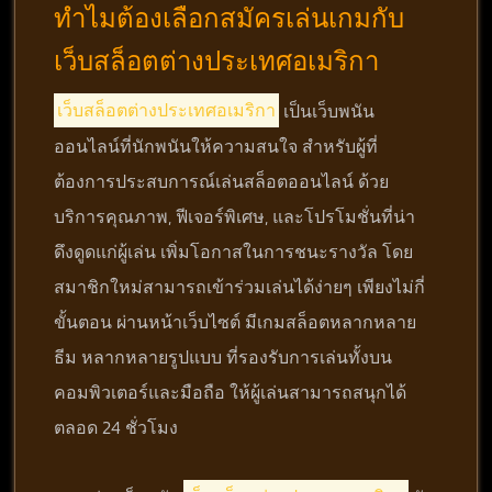
ทำไมต้องเลือกสมัครเล่นเกมกับ
เว็บสล็อตต่างประเทศอเมริกา
เว็บสล็อตต่างประเทศอเมริกา
เป็นเว็บพนัน
ออนไลน์ที่นักพนันให้ความสนใจ สำหรับผู้ที่
ต้องการประสบการณ์เล่นสล็อตออนไลน์ ด้วย
บริการคุณภาพ, ฟีเจอร์พิเศษ, และโปรโมชั่นที่น่า
ดึงดูดแก่ผู้เล่น เพิ่มโอกาสในการชนะรางวัล โดย
สมาชิกใหม่สามารถเข้าร่วมเล่นได้ง่ายๆ เพียงไม่กี่
ขั้นตอน ผ่านหน้าเว็บไซต์ มีเกมสล็อตหลากหลาย
ธีม หลากหลายรูปแบบ ที่รองรับการเล่นทั้งบน
คอมพิวเตอร์และมือถือ ให้ผู้เล่นสามารถสนุกได้
ตลอด 24 ชั่วโมง