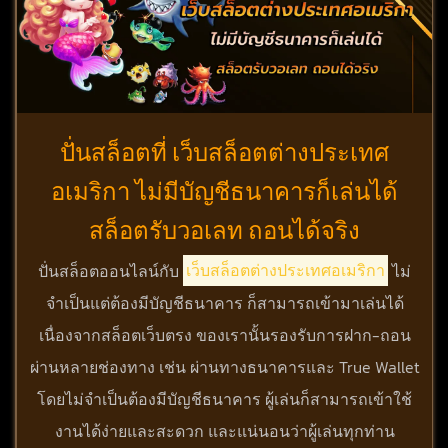
ปั่นสล็อตที่ เว็บสล็อตต่างประเทศ
อเมริกา ไม่มีบัญชีธนาคารก็เล่นได้
สล็อตรับวอเลท ถอนได้จริง
ปั่นสล็อตออนไลน์กับ
เว็บสล็อตต่างประเทศอเมริกา
ไม่
จำเป็นแต่ต้องมีบัญชีธนาคาร ก็สามารถเข้ามาเล่นได้
เนื่องจากสล็อตเว็บตรง ของเรานั้นรองรับการฝาก-ถอน
ผ่านหลายช่องทาง เช่น ผ่านทางธนาคารและ True Wallet
โดยไม่จำเป็นต้องมีบัญชีธนาคาร ผู้เล่นก็สามารถเข้าใช้
งานได้ง่ายและสะดวก และแน่นอนว่าผู้เล่นทุกท่าน