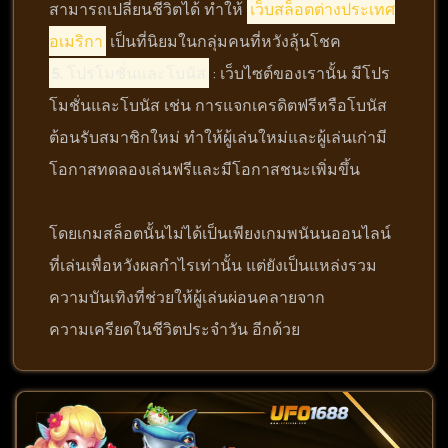
สามารถเปลี่ยนชีวิตได้ ทำให้
เว็บสล็อตต่างประเทศ
อเมริกา
เป็นที่นิยมในกลุ่มคนที่หวังลุ้นโชค
5. โปรโมชั่นและโบนัส
: เว็บไซต์ของเรานั้น มีโปร
โมชั่นและโบนัส เช่น การแจกเครดิตฟรีหรือโบนัส
ต้อนรับสมาชิกใหม่ ทำให้ผู้เล่นใหม่และผู้เล่นเก่ามี
โอกาสทดลองเล่นฟรีและมีโอกาสชนะเพิ่มขึ้น
โดยเกมสล็อตนั้นไม่ได้เป็นเพียงเกมพนันนออนไลน์
ที่เล่นเพื่อหวังผลกำไรเท่านั้น แต่ยังเป็นแหล่งรวม
ความบันเทิงที่ช่วยให้ผู้เล่นผ่อนคลายจาก
ความเครียดในชีวิตประจำวัน อีกด้วย