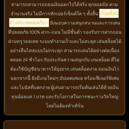
สามารถสามารถถอนเงินออกไปได้จริง ทุกยอดบิล ตาม
จำนวนจริง ไม่มีการหักเปอร์เซ็นต์ใด ๆ ทั้งสิ้น
เว็บสล็อต
ต่างประเทศอเมริกา
ยังมอบความสนุกสนานและการเล่น
ที่ปลอดภัย 100% ฝาก-ถอน ไม่มีขั้นต่ำ รองรับการฝากถอน
ผ่านทรูวอลเลท ระบบทำงานเร็วและไม่สะดุด เล่นสล็อตได้
อย่างลื่นไหลแบบไม่กระตุก สามารถเล่นได้อย่างต่อเนื่อง
ตลอด 24 ชั่วโมง รับประกันความสนุกกับ เกมสล็อต ที่ไม่
ต้องใช้บัญชีธนาคารให้ยุ่งยาก เล่นสล็อตง่าย ถอนเงินไว
นอกจากนี้ ยังมีเกมใหม่ๆ อัปเดตเสมอ พร้อมฟีเจอร์พิเศษ
และโบนัสที่แตกง่าย ผู้เล่นสามารถเริ่มต้นเล่นได้ด้วยเงิน
ทุนน้อยแค่ 1 บาท และรับโอกาสในการชนะรางวัลใหญ่
โดยไม่ต้องทำเทิร์น