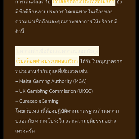
การเล่นสล็อตกับ
เว็บสล็อตต่างประเทศอเมริกา
ยัง
มีข้อดีอีกหลายประการ โดยเฉพาะในเรื่องของ
ความน่าเชื่อถือและคุณภาพของการให้บริการ มี
ดังนี้
1. ความน่าเชื่อถือและความปลอดภัยสูง
เว็บสล็อตต่างประเทศอเมริกา
ได้รับใบอนุญาตจาก
หน่วยงานกำกับดูแลที่เข้มงวด เช่น
– Malta Gaming Authority (MGA)
– UK Gambling Commission (UKGC)
– Curacao eGaming
โดยเว็บเหล่านี้ต้องปฏิบัติตามมาตรฐานด้านความ
ปลอดภัย ความโปร่งใส และความยุติธรรมอย่าง
เคร่งครัด