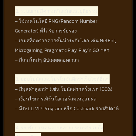
2. ระบบเกมมีความทันสมัยและยุติธรรม
– ใช้เทคโนโลยี RNG (Random Number
Generator) ที่ได้รับการรับรอง
– เกมสล็อตจากค่ายชั้นนำระดับโลก เช่น NetEnt,
Microgaming, Pragmatic Play, Play’n GO, ฯลฯ
– มีเกมใหม่ๆ อัปเดตตลอดเวลา
3. มอบโบนัสและโปรโมชั่นดีกว่าเว็บไซต์อื่นๆ
– มีมูลค่าสูงกว่า (เช่น โบนัสฝากครั้งแรก 100%)
– เงื่อนไขการเทิร์นโอเวอร์สมเหตุสมผล
– มีระบบ VIP Program หรือ Cashback รายสัปดาห์
4. รองรับการเล่นจากหลายประเทศ รวมถึง