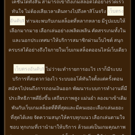
เคชั่นใดทั้งสิ้น สามารถเข้าถึงเกมสล็อตได้อย่างรวดเร็ว
ทันใจ ไม่ต้องเสียเวลาเดินทางไปถึงคาสิโนจริง
เว็บตรง
อันดับ1
ท่านจะพบกับเกมสล็อตที่หลากหลาย มีรูปแบบให้
เลือกมากมาย เลือกเล่นอย่างเพลิดเพลิน คัดสรรเกมทั้งใน
และนอกประเทศมาให้บริการสมาชิกผ่านเว็บไซต์ สนุก
ครบรสได้อย่างถึงใจภายในเว็บเกมสล็อตออนไลน์เว็บเดียว
เว็บตรงอันดับ1
ไม่ว่าจะทำรายการอะไร เราก็มีระบบ
บริการที่สะดวกว่องไว ระบบออโต้ทันใจตั้งแต่ครั้งตอน
สมัครไปจนถึงการถอนเงินออก พัฒนาระบบการทำงานที่มี
ประสิทธิภาพดียิ่งขึ้น เสถียรภาพสูง แม่นยำ ลองมาเข้าเดิม
พันกับเว็บเกมสล็อตที่ดีที่สุดและมีคนเยอะเลือกเล่นเยอะ
ที่สุดได้เลย จัดความสนุกให้ครบทุกแนว เลือกเล่นตามใจ
ชอบ ทุกเกมที่เรานำมาให้บริการ ล้วนแต่เป็นเกมคุณภาพ