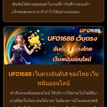
เดิมพันได้ผ่านสุดยอดเว็บเกมที่การันตีว่าเล่นแล้ว
แจ็กพอตแตกง่าย ทำกำไรได้อย่างแน่นอน
UFO1688 เว็บตรงอันดับ1 ของไทย เว็บ
พนันออนไลน์
เข้าถึงเกมสล็อตออนไลน์ ใช้บริการได้ผ่านเว็บไซต์ที่มา
แรงที่สุดในไทย เล่นได้ง่ายๆ ไม่ต้องดาวน์โหลดแอปพลิ