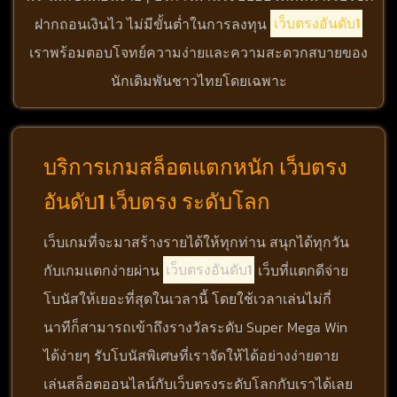
ฝากถอนเงินไว ไม่มีขั้นต่ำในการลงทุน
เว็บตรงอันดับ1
เราพร้อมตอบโจทย์ความง่ายและความสะดวกสบายของ
นักเดิมพันชาวไทยโดยเฉพาะ
บริการเกมสล็อตแตกหนัก เว็บตรง
อันดับ1 เว็บตรง ระดับโลก
เว็บเกมที่จะมาสร้างรายได้ให้ทุกท่าน สนุกได้ทุกวัน
กับเกมแตกง่ายผ่าน
เว็บตรงอันดับ1
เว็บที่แตกดีจ่าย
โบนัสให้เยอะที่สุดในเวลานี้ โดยใช้เวลาเล่นไม่กี่
นาทีก็สามารถเข้าถึงรางวัลระดับ Super Mega Win
ได้ง่ายๆ รับโบนัสพิเศษที่เราจัดให้ได้อย่างง่ายดาย
เล่นสล็อตออนไลน์กับเว็บตรงระดับโลกกับเราได้เลย