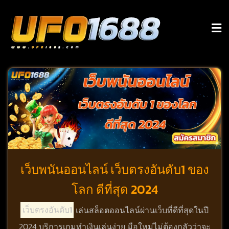
Skip
UFO168.VIP
to
content
สล็อตเว็บตรงจากอเมริกา เว็บตรง ต่างประเทศ ไม่ผ่านเอเย่นต์
100 เปอร์เซ็นท์
เว็บพนันออนไลน์ เว็บตรงอันดับ1 ของ
โลก ดีที่สุด 2024
เว็บตรงอันดับ1
เล่นสล็อตออนไลน์ผ่านเว็บที่ดีที่สุดในปี
2024 บริการเกมทำเงินเล่นง่าย มือใหม่ไม่ต้องกลัวว่าจะ