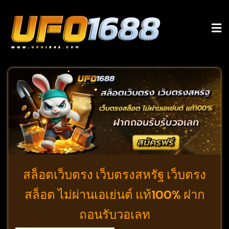
Skip
UFO168.VIP
to
content
สล็อตเว็บตรงจากอเมริกา เว็บตรง ต่างประเทศ ไม่ผ่านเอเย่นต์
100 เปอร์เซ็นท์
สล็อตเว็บตรง เว็บตรงสหรัฐ เว็บตรง
สล็อต ไม่ผ่านเอเย่นต์ แท้100% ฝาก
ถอนรับวอเลท