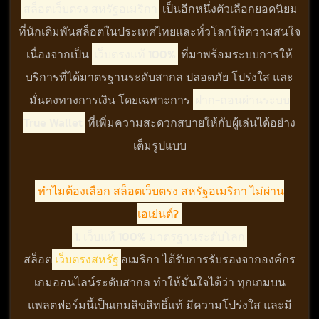
สล็อตเว็บตรง สหรัฐอเมริกา
เป็นอีกหนึ่งตัวเลือกยอดนิยม
ที่นักเดิมพันสล็อตในประเทศไทยและทั่วโลกให้ความสนใจ
เนื่องจากเป็น
เว็บตรงแท้ 100%
ที่มาพร้อมระบบการให้
บริการที่ได้มาตรฐานระดับสากล ปลอดภัย โปร่งใส และ
มั่นคงทางการเงิน โดยเฉพาะการ
ฝาก-ถอนผ่านระบบ
True Wallet
ที่เพิ่มความสะดวกสบายให้กับผู้เล่นได้อย่าง
เต็มรูปแบบ
ทำไมต้องเลือก สล็อตเว็บตรง สหรัฐอเมริกา ไม่ผ่าน
เอเย่นต์?
1. เว็บแท้ 100% มาตรฐานระดับโลก
สล็อต
เว็บตรงสหรัฐ
อเมริกา ได้รับการรับรองจากองค์กร
เกมออนไลน์ระดับสากล ทำให้มั่นใจได้ว่า ทุกเกมบน
แพลตฟอร์มนี้เป็นเกมลิขสิทธิ์แท้ มีความโปร่งใส และมี