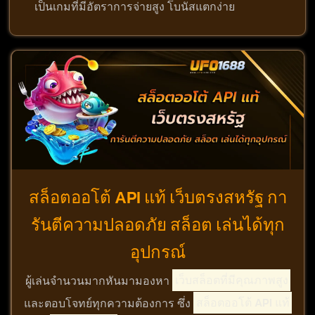
เป็นเกมที่มีอัตราการจ่ายสูง โบนัสแตกง่าย
สล็อตออโต้ API แท้ เว็บตรงสหรัฐ กา
รันตีความปลอดภัย สล็อต เล่นได้ทุก
อุปกรณ์
ผู้เล่นจำนวนมากหันมามองหา
เว็บสล็อตที่มีคุณภาพสูง
และตอบโจทย์ทุกความต้องการ ซึ่ง
สล็อตออโต้ API แท้