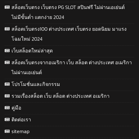
สล็อตเว็บตรง เว็บตรง PG SLOT สปินฟรี ไม่ผ่านเอเย่นต์
ไม่มีขั้นต่ำ แตกง่าย 2024
สล็อตเว็บตรง100 ต่างประเทศ เว็บตรง ยอดนิยม มาแรง
โฉมใหม่ 2024
เว็บสล็อตใหม่ล่าสุด
สล็อตเว็บตรงจากอเมริกา เว็บ สล็อต ต่างประเทศ อเมริกา
ไม่ผ่านเอเย่นต์
โปรโมชั่นและกิจกรรม
รวมเรื่องสล็อต เว็บ สล็อต ต่างประเทศ อเมริกา
คู่มือ
ติดต่อเรา
sitemap