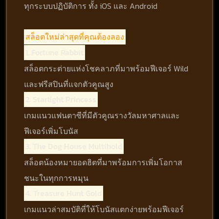
ทุกระบบปฏิบัติการ ทั้ง iOS และ Android
สล็อตใหม่ล่าสุดที่คุณต้องลอง
1. Fortune Rabbit
สล็อตกระต่ายแห่งโชคลาภที่มาพร้อมฟีเจอร์ Wild
และฟรีสปินที่แจกตัวคูณสูง
2. Starlight Princess
เกมแนวแฟนตาซีที่มีตัวคูณรางวัลมหาศาลและ
ฟีเจอร์เพิ่มโบนัส
3. The Dog House Multihold
สล็อตน้องหมายอดฮิตที่มาพร้อมการเพิ่มโอกาส
ชนะในทุกการหมุน
4. Treasure Hunt Gold
เกมแนวล่าสมบัติที่ให้โบนัสแตกง่ายพร้อมฟีเจอร์