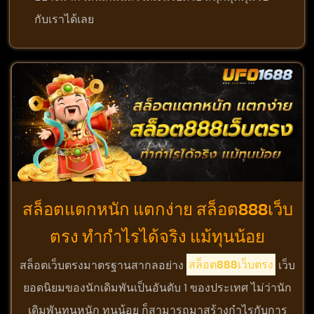
กับเราได้เลย
สล็อตแตกหนัก แตกง่าย สล็อต888เว็บ
ตรง ทำกำไรได้จริง แม้ทุนน้อย
สล็อตเว็บตรงมาตรฐานสากลอย่าง
สล็อต888เว็บตรง
เว็บ
ยอดนิยมของนักเดิมพันเป็นอันดับ 1 ของประเทศ ไม่ว่านัก
เดิมพันทุนหนัก ทุนน้อย ก็สามารถมาสร้างกำไรกับการ