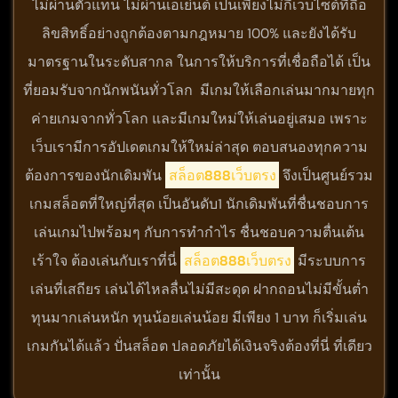
ไม่ผ่านตัวแทน ไม่ผ่านเอเย่นต์ เป็นเพียงไม่กี่เว็บไซต์ที่ถือ
ลิขสิทธิ์อย่างถูกต้องตามกฎหมาย 100% และยังได้รับ
มาตรฐานในระดับสากล ในการให้บริการที่เชื่อถือได้ เป็น
ที่ยอมรับจากนักพนันทั่วโลก มีเกมให้เลือกเล่นมากมายทุก
ค่ายเกมจากทั่วโลก และมีเกมใหม่ให้เล่นอยู่เสมอ เพราะ
เว็บเรามีการอัปเดตเกมให้ใหม่ล่าสุด ตอบสนองทุกความ
ต้องการของนักเดิมพัน
สล็อต888เว็บตรง
จึงเป็นศูนย์รวม
เกมสล็อตที่ใหญ่ที่สุด เป็นอันดับ1 นักเดิมพันที่ชื่นชอบการ
เล่นเกมไปพร้อมๆ กับการทำกำไร ชื่นชอบความตื่นเต้น
เร้าใจ ต้องเล่นกับเราที่นี่
สล็อต888เว็บตรง
มีระบบการ
เล่นที่เสถียร เล่นได้ไหลลื่นไม่มีสะดุด ฝากถอนไม่มีขั้นต่ำ
ทุนมากเล่นหนัก ทุนน้อยเล่นน้อย มีเพียง 1 บาท ก็เริ่มเล่น
เกมกันได้แล้ว ปั่นสล็อต ปลอดภัยได้เงินจริงต้องที่นี่ ที่เดียว
เท่านั้น