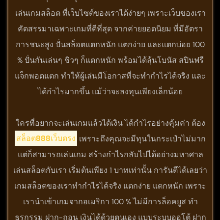
เล่นเกมสล็อต ที่เว็บไซต์ของเราได้ง่ายๆ เพราะเว็บของเรา
คัดสรรมาเฉพาะเกมที่ดีที่สุด จากค่ายยอดนิยม ที่มีอัตรา
การชนะสูง ปั่นสล็อตแตกหนัก แตกง่าย และแตกบ่อย 100
% ปั่นกันเล่นๆ ชิวๆ ก็แตกหนัก พร้อมได้ลุ้นโบนัส สปินฟรี
แจ็กพอตแตก ทำให้ผู้เล่นมีโอกาสที่จะทำกำไรได้จริง และ
ได้กำไรมากขึ้น แม้ว่าจะลงทุนเพียงเล็กน้อย
ใครที่อยากจะเล่นเกมแล้วได้เงิน ได้กำไรอย่างคุ้มค่า ต้อง
สล็อต888เว็บตรง
เพราะถึงคุณจะมีทุนในกระเป๋าไม่มาก
แต่ก็สามารถเล่นเกม สร้างกำไรกลับไปได้อย่างมหาศาล
เล่นสล็อตกับเรา เริ่มต้นเพียง 1 บาทเท่านั้น การันตีได้เลยว่า
เกมสล็อตของเราทำกำไรได้จริง แตกง่าย แตกหนัก เพราะ
เรานำเข้าเกมจากอเมริกา 100 % ไม่มีการล็อคยูส ทำ
ธุรกรรม ฝาก-ถอน เงินได้ด้วยตนเอง แบบระบบออโต้ ฝาก