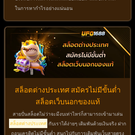
ในการหากำไรอย่างแน่นอน
สล็อตต่างประเทศ สมัครไม่มีขั้นต่ำ
สล็อตเว็บนอกของแท้
สายปั่นสล็อตไม่ว่าจะมีงบเท่าไหร่ก็สามารถเข้ามาเล่น
สล็อตต่างประเทศ
กับเราได้ง่ายๆ เดิมพันด้วยเงินจริง ฝาก
ถอนเครดิตไม่มีขั้นต่ำ สนุกไปกับการเดิมพันเว็บสายตรง