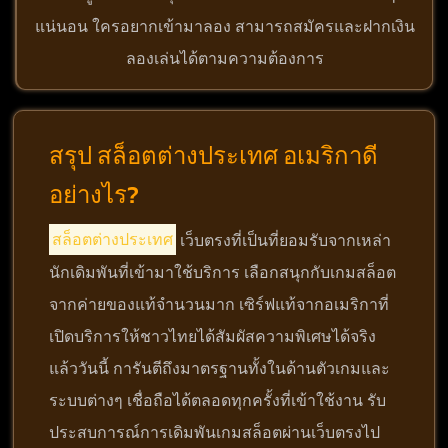
แน่นอน ใครอยากเข้ามาลอง สามารถสมัครและฝากเงิน
ลองเล่นได้ตามความต้องการ
สรุป สล็อตต่างประเทศ อเมริกาดี
อย่างไร?
สล็อตต่างประเทศ
เว็บตรงที่เป็นที่ยอมรับจากเหล่า
นักเดิมพันที่เข้ามาใช้บริการ เลือกสนุกกับเกมสล็อต
จากค่ายของแท้จำนวนมาก เซิร์ฟแท้จากอเมริกาที่
เปิดบริการให้ชาวไทยได้สัมผัสความพิเศษได้จริง
แล้ววันนี้ การันตีถึงมาตรฐานทั้งในด้านตัวเกมและ
ระบบต่างๆ เชื่อถือได้ตลอดทุกครั้งที่เข้าใช้งาน รับ
ประสบการณ์การเดิมพันเกมสล็อตผ่านเว็บตรงไป