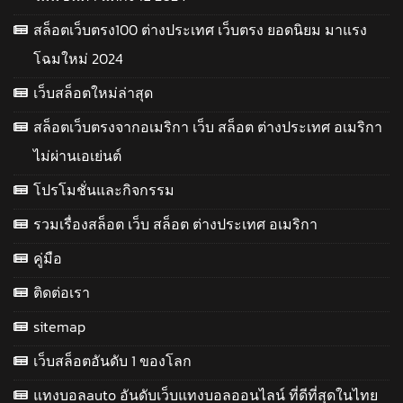
สล็อตเว็บตรง100 ต่างประเทศ เว็บตรง ยอดนิยม มาแรง
โฉมใหม่ 2024
เว็บสล็อตใหม่ล่าสุด
สล็อตเว็บตรงจากอเมริกา เว็บ สล็อต ต่างประเทศ อเมริกา
ไม่ผ่านเอเย่นต์
โปรโมชั่นและกิจกรรม
รวมเรื่องสล็อต เว็บ สล็อต ต่างประเทศ อเมริกา
คู่มือ
ติดต่อเรา
sitemap
เว็บสล็อตอันดับ 1 ของโลก
แทงบอลauto อันดับเว็บแทงบอลออนไลน์ ที่ดีที่สุดในไทย