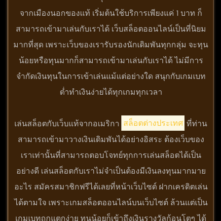
จากเมืองนอกของแท้ เริ่มต้นใช้บริการเพียงแค่ 1 บาท ก็
สามารถเข้ามาเล่นกับเราได้ เว็บสล็อตออนไลน์เป็นที่นิยม
มากที่สุด เพราะเว็บของเรารับรองนักเดิมพันทุกกลุ่ม จะทุน
น้อยหรือทุนมากก็สามารถเข้ามาเล่นกับเราได้ ไม่มีการ
จำกัดเงินทุนในการเข้าเล่นแม้แต่อย่างใด สนุกกับเกมเบท
ต่ำทำเงินง่ายได้ทุกเกมทุกเวลา
เล่นสล็อตกับเว็บแท้จากอเมริกา
สล็อตต่างประเทศ
ที่ท่าน
สามารถเข้ามาวางเงินเดิมพันได้อย่างอิสระ ต้องเว็บของ
เราเท่านั้นที่สามารถตอบโจทย์ทุกการเล่นสล็อตได้เป็น
อย่างดี เล่นสล็อตกับเราไม่จำเป็นต้องมีเงินลงทุนมากมาย
อะไร สมัครสมาชิกฟรีได้เลยที่หน้าเว็บไซต์ ฝากเครดิตเล่น
ได้ตามใจ เพราะเกมสล็อตออนไลน์บนเว็บไซต์ ล้วนแต่เป็น
เกมเบทถูกแตกง่าย ทุนน้อยก็เข้าถึงเงินรางวัลก้อนโตๆ ได้