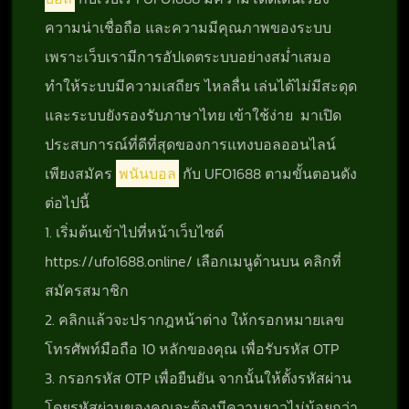
ความน่าเชื่อถือ และความมีคุณภาพของระบบ
เพราะเว็บเรามีการอัปเดตระบบอย่างสม่ำเสมอ
ทำให้ระบบมีความเสถียร ไหลลื่น เล่นได้ไม่มีสะดุด
และระบบยังรองรับภาษาไทย เข้าใช้ง่าย มาเปิด
ประสบการณ์ที่ดีที่สุดของการแทงบอลออนไลน์
เพียงสมัคร
พนันบอล
กับ UFO1688 ตามขั้นตอนดัง
ต่อไปนี้
1. เริ่มต้นเข้าไปที่หน้าเว็บไซต์
https://ufo1688.online/ เลือกเมนูด้านบน คลิกที่
สมัครสมาชิก
2. คลิกแล้วจะปรากฎหน้าต่าง ให้กรอกหมายเลข
โทรศัพท์มือถือ 10 หลักของคุณ เพื่อรับรหัส OTP
3. กรอกรหัส OTP เพื่อยืนยัน จากนั้นให้ตั้งรหัสผ่าน
โดยรหัสผ่านของคุณจะต้องมีความยาวไม่น้อยกว่า