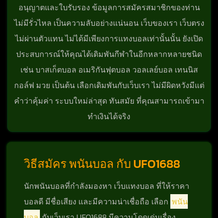
อนุญาตและใบรับรอง ข้อมูลการสมัครสมาชิกของท่าน
ไม่มีรั่วไหล เป็นความลับอย่างแน่นอน เว็บของเรา เว็บตรง
ไม่ผ่านตัวแทน ไม่ได้มีเพียงการแทงบอลเท่านั้นนั้น ยังเปิด
ประสบการณ์ให้คุณได้เดิมพันกีฬาในอีกหลากหลายชนิด
เช่น บาสเก็ตบอล อเมริกันฟุตบอล วอลเลย์บอล เทนนิส
กอล์ฟ มวย เป็นต้น เลือกเดิมพันกับเว็บเรา ไม่มีผิดหวังมีแต่
คำว่าคุ้มค่า ระบบใหม่ล่าสุด ทันสมัย ที่คุณสามารถเข้ามา
ทำเงินได้จริง
วิธีสมัคร พนันบอล กับ UFO1688
นักพนันบอลที่กำลังมองหา เว็บแทงบอล ที่ให้ราคา
บอลดี มีชื่อเสียง และมีความน่าเชื่อถือ เลือก
พนัน
บอล
กับเว็บเรา UFO1688 มีความโดดเด่นเรื่อง