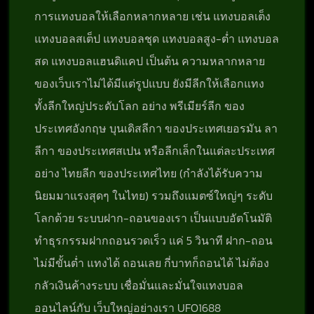
การแทงบอลให้เลือกหลากหลาย เช่น แทงบอลเต็ง
แทงบอลสเต็ป แทงบอลชุด แทงบอลสูง-ต่ำ แทงบอล
สด แทงบอลแฮนดิแคป เป็นต้น ความหลากหลาย
ของเว็บเราไม่ได้มีแต่รูปแบบ ยังมีลีกให้เลือกแทง
ทั้งลีกใหญ่ประดับโลก อย่าง พรีเมียร์ลีก ของ
ประเทศอังกฤษ บุนเดิสลีกา ของประเทศเยอรมัน ลา
ลีกา ของประเทศสเปน หรือลีกเล็กในแต่ละประเทศ
อย่าง ไทยลีก ของประเทศไทย (กำลังได้รับความ
นิยมมาแรงสุดๆ ในไทย) รวมถึงแมตซ์ใหญ่ๆ ระดับ
โลกด้วย ระบบฝาก-ถอนของเรา เป็นแบบอัตโนมัติ
ทำธุรกรรมฝากถอนรวดเร็ว แค่ 5 วินาที ฝาก-ถอน
ไม่มีขั้นต่ำ แทงได้ ถอนเลย กี่บาทก็ถอนได้ ไม่ต้อง
กลัวเงินค้างระบบ เชื่อมั่นและมั่นใจแทงบอล
ออนไลน์กับ เว็บใหญ่อย่างเรา UFO1688