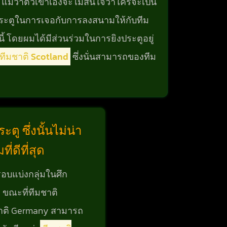
ติ แม้ว่าตัวเขาเองจะไม่สนใจว่าใครจะเป็น
ทำประตูในการเจอกับการลงสนามให้กับทีม
ี้ โดยผมได้มีส่วนร่วมในการยิงประตูอยู่
ทีมชาติ Scotland
ซึ่งนั่นสามารถของทีม
ู ซึ่งนั้นไม่น่า
่ดีที่สุด
บแบ่งกลุ่มในศึก
 ขณะที่ทีมชาติ
ชาติ Germany สามารถ