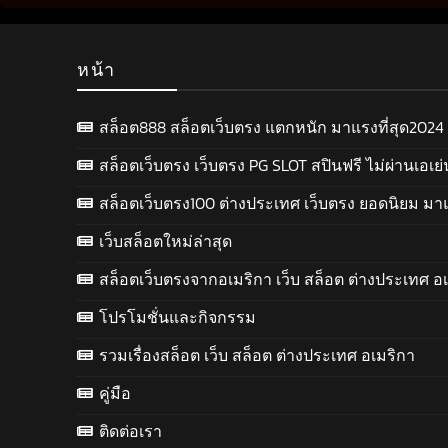
หน้า
สล็อต888 สล็อตเว็บตรง แตกหนัก มาแรงที่สุด2024
สล็อตเว็บตรง เว็บตรง PG SLOT สปินฟรี ไม่ผ่านเอเย่น
สล็อตเว็บตรง100 ต่างประเทศ เว็บตรง ยอดนิยม ม
เว็บสล็อตใหม่ล่าสุด
สล็อตเว็บตรงจากอเมริกา เว็บ สล็อต ต่างประเทศ อเม
โปรโมชั่นและกิจกรรม
รวมเรื่องสล็อต เว็บ สล็อต ต่างประเทศ อเมริกา
คู่มือ
ติดต่อเรา