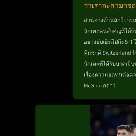
ว่าเราจะสามารถพ
ส่วนทางด้านนักวิจารณ
นักเตะคนสำคัญที่ได้ร
อย่างยับเยินไปถึง 5-1
ทีมชาติ Switzerland ไ
นักเตะที่ได้รับบาดเจ
เรื่องความอดทนต่อคว
McGinn กล่าว