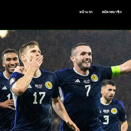
IP
หน้าแรก
สมัครสมาชิก
ย่นต์ 100 เปอร์เซ็นท์