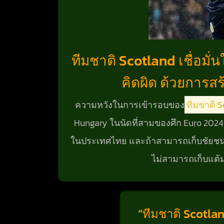
ทีมชาติ Scotland เชื่อม
คิดผิด ด้วยการสร
ความหวังในการเข้ารอบของ
ทีมชาติ 
Hungary ในนัดที่สามของศึก Euro 2024 ท
ในประเทศไทย และถ้าสามารถเก็บชัยชนะไ
ไม่สามารถเก็บแต้ม
“ทีมชาติ Scotla