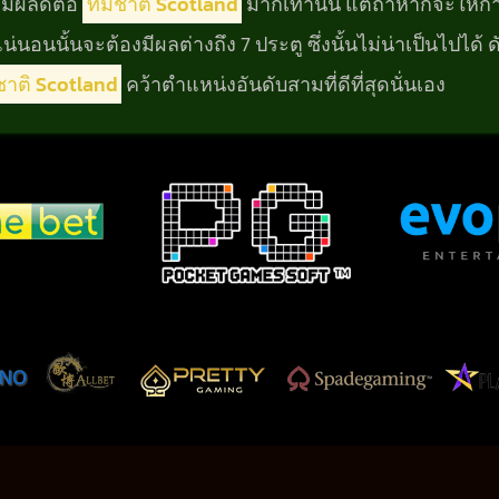
็มีผลดีต่อ
ทีมชาติ Scotland
มากเท่านั้น แต่ถ้าหากจะให้กา
นอนนั้นจะต้องมีผลต่างถึง 7 ประตู ซึ่งนั้นไม่น่าเป็นไปได้ ดัง
ชาติ Scotland
คว้าตำแหน่งอันดับสามที่ดีที่สุดนั่นเอง